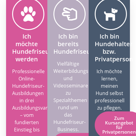
Zur Online-Diplom-
Ausbildung
Ich
Ich bin
Ich bin
möchte
bereits
Hundehalter
Hundefriseur
Hundefriseur
bzw.
werden
Privatperson
Vielfältige
Weiterbildungskurse
Professionelle
Ich möchte
und
Online-
lernen,
Videoseminare
Hundefriseur-
meinen
zu
Ausbildungen
Hund selbst
Spezialthemen
in drei
professionell
rund um
Ausbildungsvarianten
zu pflegen.
das
– vom
Zum
Hundefriseur-
fundierten
Kursangebot
für
Business.
Einstieg bis
Privatpersonen